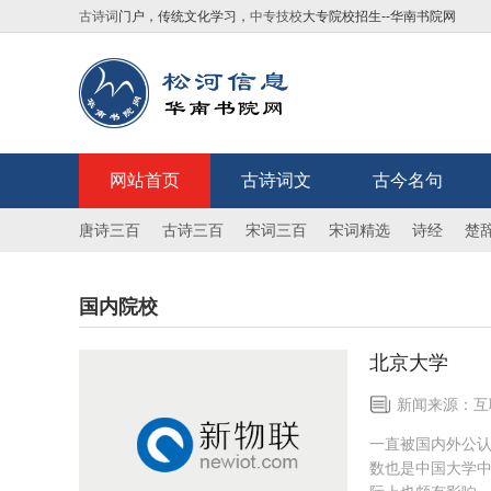
古诗词
门户，传统文化学习，
中专技校
大专院校招生--华南书院网
网站首页
古诗词文
古今名句
唐诗三百
古诗三百
宋词三百
宋词精选
诗经
楚
国内院校
北京大学
新闻来源：互联
一直被国内外公认
数也是中国大学