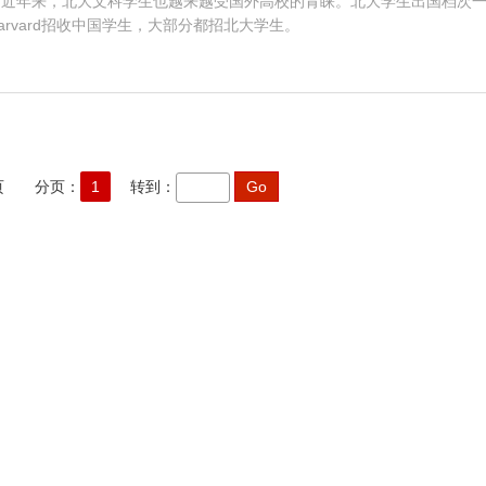
。近年来，北大文科学生也越来越受国外高校的青睐。北大学生出国档次
arvard招收中国学生，大部分都招北大学生。
/页 分页：
1
转到：