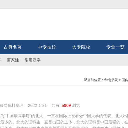
古典名著
中专技校
大专院校
专业一览
辞
百家姓
常用汉字
当前位置：
华南书院
>
国
网资料整理 2022-1-21
共有:
5909
浏览
为“中国最高学府”的北大，一直在国际上被看做中国大学的代表。北大出
中最多的。北大的理科生一直是出国的主体，北大的理科是中国最强的，