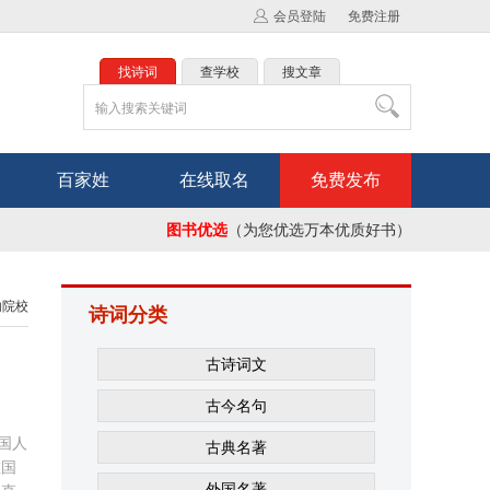
会员登陆
免费注册
找诗词
查学校
搜文章
百家姓
在线取名
免费发布
图书优选
（为您优选万本优质好书）
内院校
诗词分类
古诗词文
古今名句
国人
古典名著
在国
外国名著