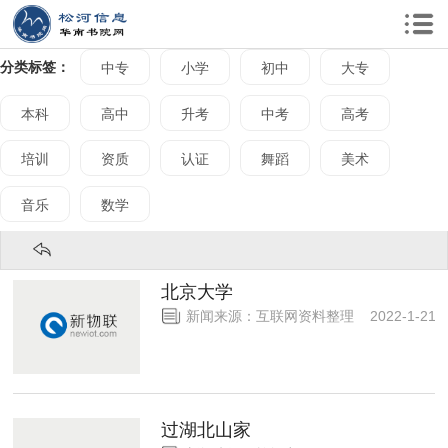
分类标签：
中专
小学
初中
大专
本科
高中
升考
中考
高考
培训
资质
认证
舞蹈
美术
音乐
数学
北京大学
新闻来源：互联网资料整理 2022-1-2
过湖北山家