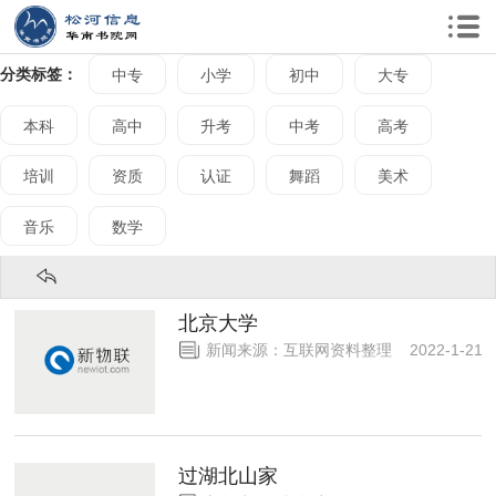
分类标签：
中专
小学
初中
大专
本科
高中
升考
中考
高考
培训
资质
认证
舞蹈
美术
音乐
数学
北京大学
新闻来源：互联网资料整理 2022-1-2
过湖北山家