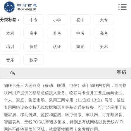
分类标签：
中专
小学
初中
大专
本科
高中
升考
中考
高考
培训
资质
认证
舞蹈
美术
音乐
数学
舞蹈
物联卡是三大运营商（移动、联通、电信）基于物联网专网，面向物
联网用户提供的移动通信接入业务。物联网卡业务主要是面向企业、
个人、家庭、集团市场。采用三网专用（11位或 13位）号段，通过
专用网络设备支持无线数据和语音等基础通信服务，可广泛应用于智
能家居、移动传媒、监控和监测、医疗健康、车联网、可穿戴设备、
智能表具、无线POS机等诸多领域，特别是有线网络以及无线WIFI
网络不能够覆盖的区域，就需要物联网卡来发挥作用。