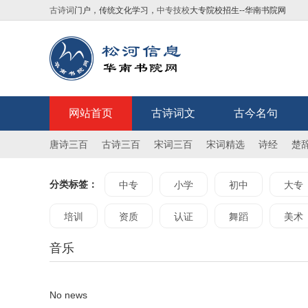
古诗词
门户，传统文化学习，
中专技校
大专院校招生--华南书院网
网站首页
古诗词文
古今名句
唐诗三百
古诗三百
宋词三百
宋词精选
诗经
楚
分类标签：
中专
小学
初中
大专
培训
资质
认证
舞蹈
美术
音乐
No news