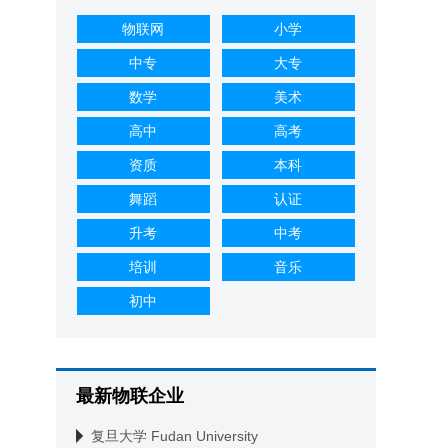
物联网
小学
中专
大专
数学
美术
高中
高考
资质
本科
舞蹈
认证
升考
中考
培训
音乐
初中
最新物联企业
复旦大学 Fudan University