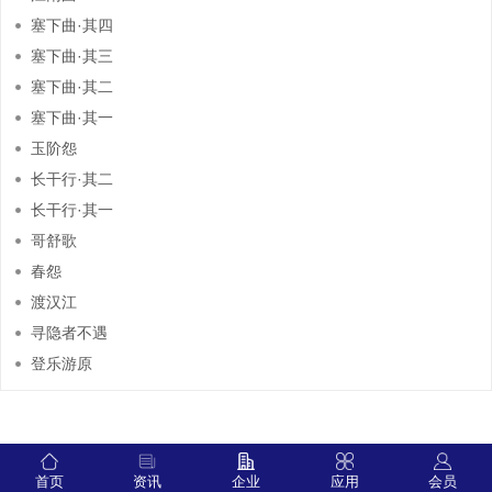
塞下曲·其四
塞下曲·其三
塞下曲·其二
塞下曲·其一
玉阶怨
长干行·其二
长干行·其一
哥舒歌
春怨
渡汉江
寻隐者不遇
登乐游原
首页
资讯
企业
应用
会员