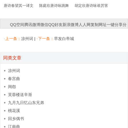
唐诗春望其一译文
陈庭欣唐诗咏跳舞
胡定欣唐诗咏谁厉害
QQ空间
腾讯微博
微信
QQ好友
新浪微博
人人网
复制网址
一键分享
分
享到：
·上一条：
凉州词
|
·下一条：
早发白帝城
同类文章
凉州词
春宫曲
闺怨
芙蓉楼送辛渐
九月九日忆山东兄弟
桃花溪
回乡偶书
江南曲