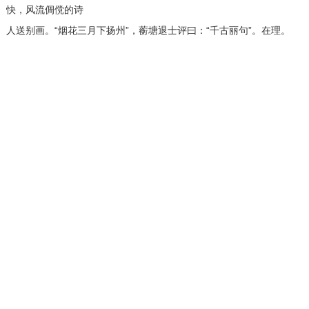
快，风流倜傥的诗
人送别画。“烟花三月下扬州”，蘅塘退士评曰：“千古丽句”。在理。