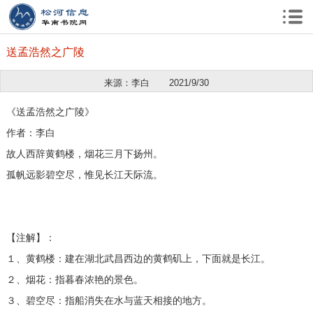
送孟浩然之广陵
来源：李白
2021/9/30
《送孟浩然之广陵》
作者：李白
故人西辞黄鹤楼，烟花三月下扬州。
孤帆远影碧空尽，惟见长江天际流。
【注解】：
１、黄鹤楼：建在湖北武昌西边的黄鹤矶上，下面就是长江。
２、烟花：指暮春浓艳的景色。
３、碧空尽：指船消失在水与蓝天相接的地方。