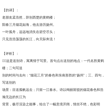
【韵译】：
老朋友孟浩然，辞别西楚的黄鹤楼；
阳春三月烟花如海，他去游历扬州。
一叶孤舟，远远地消失在碧空尽头；
只见浩浩荡荡的长江，向天际奔流！
【评析】：
这是送别诗，寓离情于写景。首句点出送别的地点：一代名胜黄鹤
楼；二句写送
别的时间与去向：“烟花三月”的春色和东南形胜的“扬州”；三、四句，
写送别的
场景：目送孤帆远去；只留一江春水。诗以绚丽斑驳的烟花春色和浩
瀚无边的长江为
背景，极尽渲染之能事，绘出了一幅意境开阔，情丝不绝，色彩明