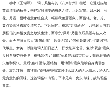
柳永《玉蝴蝶》一词，风格与其《八声甘州》相近，它通过描绘
萧疏清幽的秋景，来抒写对朋友的思念之情。上片写景。以水风、蘋
花、月露、梧叶诸意象组合成一幅暮秋萧瑟景象，而借轻、老、冷、
黄点染暮秋孤寂冷清气氛。下片回忆。难忘“文期酒会”，乃指词人与犯
朋怪侣的秦楼欢宴之放浪生活，而辜负“风月”乃指良辰美景与佳人欢
会。而今与旧日恋人“海阔山遥”，欲寻无踪：“何处是潇湘”用“潇湘”指
代娥皇、女英，以隐喻词人旧日恋人，抒发别离之苦。复以“双燕”意象
反衬自身劳燕分飞，难托音信；“归航”意象显现遥望江天，归舟渺渺的
失落和惆怅。最后“黯相望”以景结情，用“断鸿”意象隐喻自身离群独
处、哀吟凄厉；借“斜阳”寄托黄昏寂寞时怀念故人的无尽情思，给人以
无穷意韵的回味。这首词俗中有雅，平中见奇，隽永有味，故能雅俗
共赏。