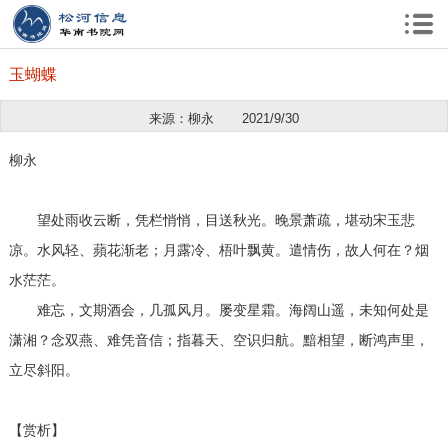
玉蝴蝶
来源：柳永
2021/9/30
柳永
望处雨收云断，凭栏悄悄，目送秋光。晚景萧疏，堪动宋玉悲
凉。水风轻、蘋花渐老；月露冷、梧叶飘黄。遣情伤，故人何在？烟
水茫茫。
难忘，文期酒会，几孤风月。屡变星霜。海阔山遥，未知何处是
潇湘？念双燕、难凭音信；指暮天、空识归航。黯相望，断鸿声里，
立尽斜阳。
【赏析】