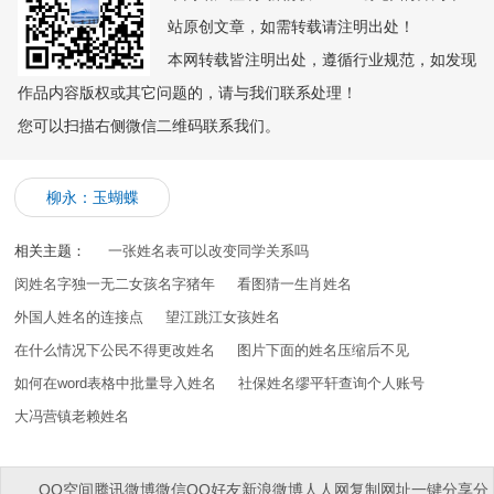
站原创文章，如需转载请注明出处！
本网转载皆注明出处，遵循行业规范，如发现
作品内容版权或其它问题的，请与我们联系处理！
您可以扫描右侧微信二维码联系我们。
柳永：玉蝴蝶
相关主题：
一张姓名表可以改变同学关系吗
闵姓名字独一无二女孩名字猪年
看图猜一生肖姓名
外国人姓名的连接点
望江跳江女孩姓名
在什么情况下公民不得更改姓名
图片下面的姓名压缩后不见
如何在word表格中批量导入姓名
社保姓名缪平轩查询个人账号
大冯营镇老赖姓名
QQ空间
腾讯微博
微信
QQ好友
新浪微博
人人网
复制网址
一键分享
分