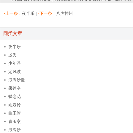
享到：
·上一条：
夜半乐
|
·下一条：
八声甘州
同类文章
夜半乐
戚氏
少年游
定风波
浪淘沙慢
采莲令
蝶恋花
雨霖铃
曲玉管
青玉案
浪淘沙