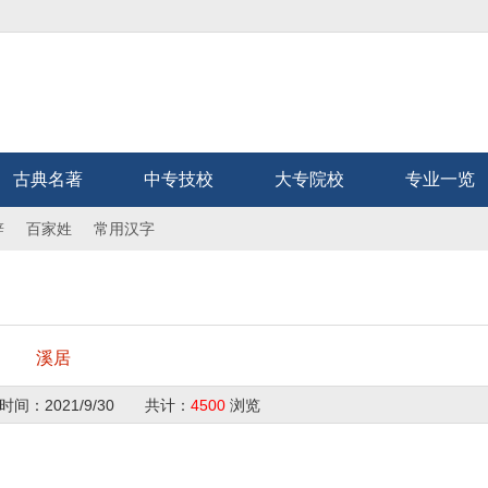
古典名著
中专技校
大专院校
专业一览
辞
百家姓
常用汉字
溪居
时间：
2021/9/30
共计：
4500
浏览