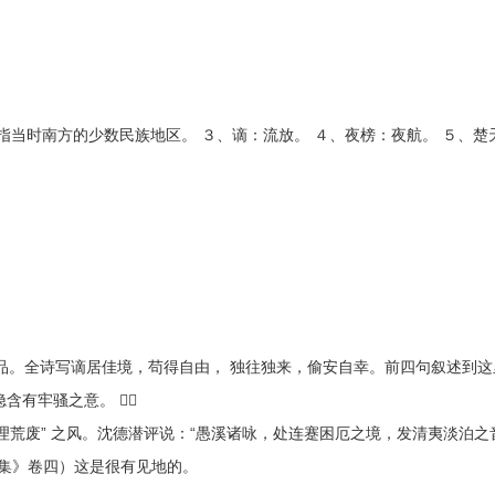
指当时南方的少数民族地区。 ３、谪：流放。 ４、夜榜：夜航。 ５、楚
作品。全诗写谪居佳境，苟得自由， 独往独来，偷安自幸。前四句叙述到这
含有牢骚之意。 
晨兴理荒废” 之风。沈德潜评说：“愚溪诸咏，处连蹇困厄之境，发清夷淡泊之
裁集》卷四）这是很有见地的。