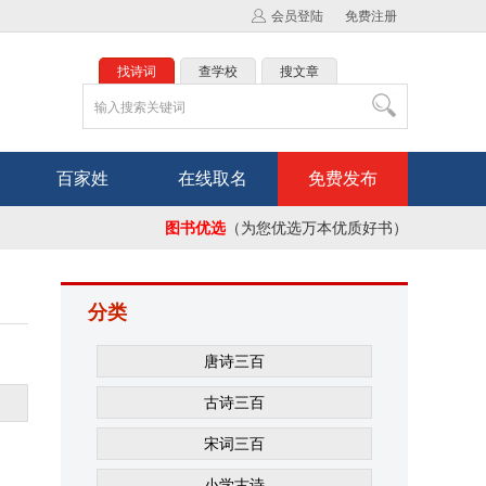
会员登陆
免费注册
找诗词
查学校
搜文章
百家姓
在线取名
免费发布
图书优选
（为您优选万本优质好书）
分类
唐诗三百
古诗三百
宋词三百
小学古诗