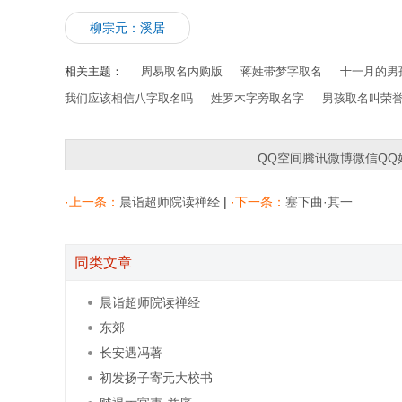
柳宗元：溪居
相关主题：
周易取名内购版
蒋姓带梦字取名
十一月的男
我们应该相信八字取名吗
姓罗木字旁取名字
男孩取名叫荣
QQ空间
腾讯微博
微信
QQ
·上一条：
晨诣超师院读禅经
|
·下一条：
塞下曲·其一
同类文章
晨诣超师院读禅经
东郊
长安遇冯著
初发扬子寄元大校书