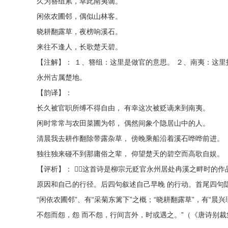
久为簪组累，幸此南夷谪。
闲依农圃邻，偶似山林客。
晓耕翻露草，夜榜响溪石。
来往不逢人，长歌楚天碧。
【注解】： １、簪组：这里是做官的意思。 ２、南夷：这里
永州古属楚地。
【韵译】：
长久被官职所缚不得自由， 有幸这次被贬谪来到南夷。
闲时常常与农田菜圃为邻， 偶然间象个隐居山中的人。
清晨我去耕作翻除带露杂草， 傍晚乘船沿着溪石哗哗前进。
独往独来碰不到那庸俗之辈， 仰望楚天的碧空而高歌自娱。
【评析】： 这首诗是柳宗元贬官永州居处冉溪之畔时的
原因和自己的行径。后四句叙述自己早晚 的行动。首尾四句隐
“闲依农圃邻”、有“采菊东篱下”之概；“晓耕翻露草”，有“
不怨而怨，怨 而不怨，行间言外，时或遇之。”（《唐诗别