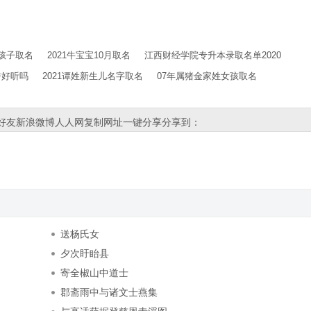
孩子取名
2021牛宝宝10月取名
江西财经学院专升本录取名单2020
誉好听吗
2021谭姓新生儿名字取名
07年属猪金家姓女孩取名
好友
新浪微博
人人网
复制网址
一键分享
分享到：
送杨氏女
夕次盱眙县
寄全椒山中道士
郡斋雨中与诸文士燕集