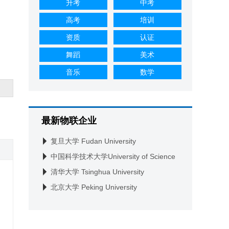
升考
中考
高考
培训
资质
认证
舞蹈
美术
音乐
数学
最新物联企业
复旦大学 Fudan University
中国科学技术大学University of Science
and Technology of China
清华大学 Tsinghua University
北京大学 Peking University