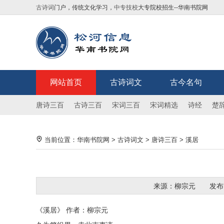
古诗词
门户，传统文化学习，
中专技校
大专院校招生--华南书院网
网站首页
古诗词文
古今名句
唐诗三百
古诗三百
宋词三百
宋词精选
诗经
楚
当前位置：
华南书院网
>
古诗词文
>
唐诗三百
>
溪居
来源：柳宗元
发布
《溪居》 作者：柳宗元