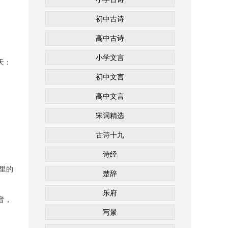
初中古诗
高中古诗
小学文言
天：
初中文言
高中文言
宋词精选
古诗十九
诗经
里的
楚辞
乐府
音，
写景