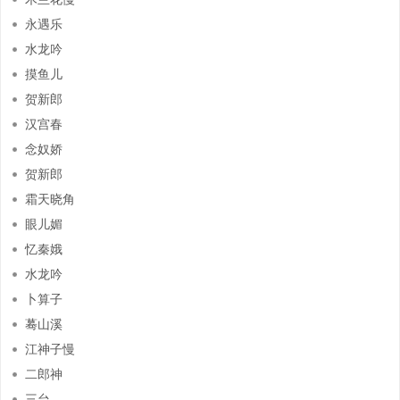
永遇乐
水龙吟
摸鱼儿
贺新郎
汉宫春
念奴娇
贺新郎
霜天晓角
眼儿媚
忆秦娥
水龙吟
卜算子
蓦山溪
江神子慢
二郎神
三台