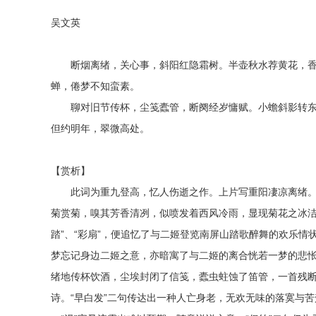
吴文英
断烟离绪，关心事，斜阳红隐霜树。半壶秋水荐黄花，香
蝉，倦梦不知蛮素。
聊对旧节传杯，尘笺蠹管，断阕经岁慵赋。小蟾斜影转东
但约明年，翠微高处。
【赏析】
此词为重九登高，忆人伤逝之作。上片写重阳凄凉离绪。“断
菊赏菊，嗅其芳香清冽，似喷发着西风冷雨，显现菊花之冰洁
踏”、“彩扇”，便追忆了与二姬登览南屏山踏歌醉舞的欢乐情
梦忘记身边二姬之意，亦暗寓了与二姬的离合恍若一梦的悲怅。
绪地传杯饮酒，尘埃封闭了信笺，蠹虫蛀蚀了笛管，一首残
诗。“早白发”二句传达出一种人亡身老，无欢无味的落寞与