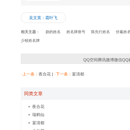
吴文英：霜叶飞
相关主题：
妫的姓名
姓名牌座号
陈先行姓名
伏羲姓
少校姓名牌
QQ空间
腾讯微博
微信
QQ
·上一条：
夜合花
|
·下一条：
宴清都
同类文章
夜合花
瑞鹤仙
宴清都