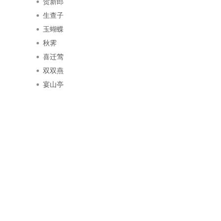
贺新郎
生查子
玉蝴蝶
秋霁
喜迁莺
双双燕
宴山亭
们
联系我们
合作联系
会员说明
新闻投稿
YW.COM】版权所有
粤ICP备16019765号
5
网站合作：
market@hnsyw.com