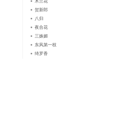
木兰花
贺新郎
八归
夜合花
三姝媚
东风第一枝
绮罗香
网站首页
关于我
Copyright © 广州松河信息科技有限公司-
华南书院网
【HNS
在线洽谈QQ：4085008
QQ群聊：51337107
E-mail：
info@hnsyw.com
投稿联系：
tougao@hnsyw.com