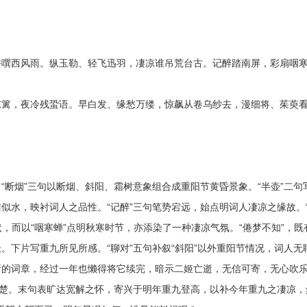
噀西风雨。纵玉勒、轻飞迅羽，凄凉谁吊荒台古。记醉踏南屏，彩扇咽
篱，夜冷残蛩语。早白发、缘愁万缕，惊飙从卷乌纱去，漫细将、茱萸
烟”三句以断烟、斜阳、霜树意象组合成重阳节黄昏景象。“半壶”二句
似水，映衬词人之品性。“记醉”三句笔势宕远，始点明词人凄凉之缘故。
状，而以“咽寒蝉”点明秋寒时节，亦添染了一种凄凉气氛。“倦梦不知”，既
下片写重九所见所感。“聊对”五句补叙“斜阳”以外重阳节情况，词人无
断的词章，经过一年也懒得将它续完，暗示二姬亡逝，无信可寄，无心吹
苦楚。末句表旷达宽解之怀，寄兴于明年重九登高，以补今年重九之凄凉，