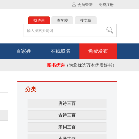
会员登陆
免费注册
找诗词
查学校
搜文章
百家姓
在线取名
免费发布
图书优选
（为您优选万本优质好书）
分类
唐诗三百
古诗三百
宋词三百
小学古诗