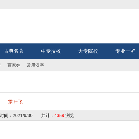
古典名著
中专技校
大专院校
专业一览
辞
百家姓
常用汉字
霜叶飞
时间：
2021/9/30
共计：
4359
浏览