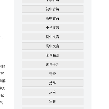
初中古诗
高中古诗
寒
小学文言
初中文言
看，
高中文言
宋词精选
古诗十九
写摘
“醉
诗经
有醉
楚辞
聊无
乐府
乐赋
写景
然