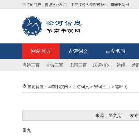
古诗词
门户，传统文化学习，
中专技校
大专院校招生--华南书院网
网站首页
古诗词文
古今名句
唐诗三百
古诗三百
宋词三百
宋词精选
诗经
楚
当前位置：
华南书院网
>
古诗词文
>
宋词三百
>
霜叶飞
来源：吴文英
发布
重九