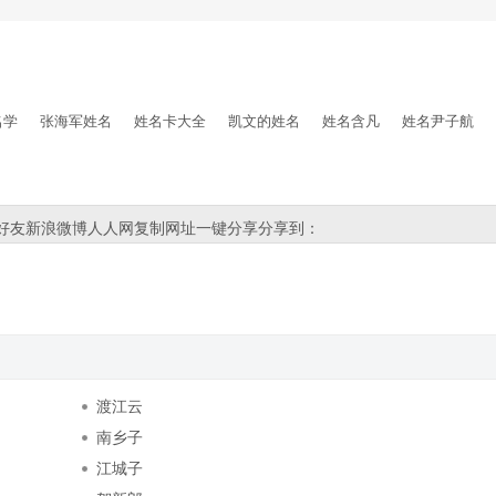
名学
张海军姓名
姓名卡大全
凯文的姓名
姓名含凡
姓名尹子航
好友
新浪微博
人人网
复制网址
一键分享
分享到：
渡江云
南乡子
江城子