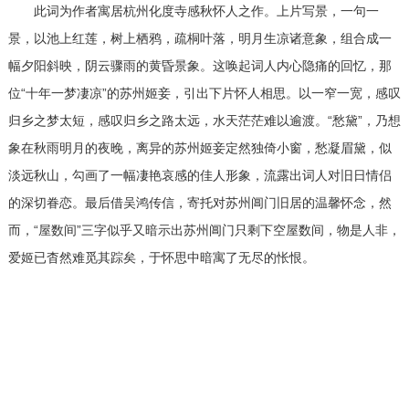
此词为作者寓居杭州化度寺感秋怀人之作。上片写景，一句一
景，以池上红莲，树上栖鸦，疏桐叶落，明月生凉诸意象，组合成一
幅夕阳斜映，阴云骤雨的黄昏景象。这唤起词人内心隐痛的回忆，那
位“十年一梦凄凉”的苏州姬妾，引出下片怀人相思。以一窄一宽，感叹
归乡之梦太短，感叹归乡之路太远，水天茫茫难以逾渡。“愁黛”，乃想
象在秋雨明月的夜晚，离异的苏州姬妾定然独倚小窗，愁凝眉黛，似
淡远秋山，勾画了一幅凄艳哀感的佳人形象，流露出词人对旧日情侣
的深切眷恋。最后借吴鸿传信，寄托对苏州阊门旧居的温馨怀念，然
而，“屋数间”三字似乎又暗示出苏州阊门只剩下空屋数间，物是人非，
爱姬已杳然难觅其踪矣，于怀思中暗寓了无尽的怅恨。