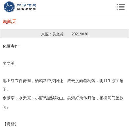
鹧鸪天
来源：吴文英
2021/9/30
化度寺作
吴文英
池上红衣伴倚阑，栖鸦常带夕阳还。殷云度雨疏桐落，明月生凉宝扇
闲。
乡梦窄，水天宽，小窗愁黛淡秋山。吴鸿好为传归信，杨柳阊门屋数
间。
【赏析】