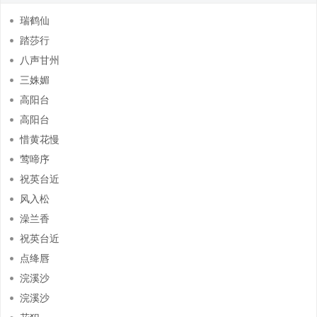
瑞鹤仙
踏莎行
八声甘州
三姝媚
高阳台
高阳台
惜黄花慢
莺啼序
祝英台近
风入松
澡兰香
祝英台近
点绛唇
浣溪沙
浣溪沙