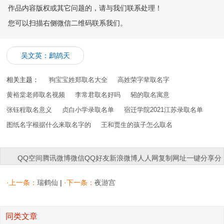
作品内容版权或其它问题的，请与我们联系处理！
您可以扫描右侧微信二维码联系我们。
吴文英：鹧鸪天
相关主题：
狗宝宝姓郑取名大全
高姓荣字辈取名字
黄裕棠老师取名视频
李常君取名好吗
轺的取名寓意
张钰程取名意义
贞白小学录取名单
宿迁学院2021江苏录取名单
图纸名字根据什么来取名字的
王和贾生的孩子怎么取名
QQ空间
腾讯微博
微信
QQ好友
新浪微博
人人网
复制网址
一键分享
分
享到：
·上一条：
瑞鹤仙
|
·下一条：
夜游宫
同类文章