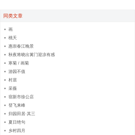
同类文章
画
桃夭
惠崇春江晚景
秋夜将晓出篱门迎凉有感
寒菊 / 画菊
游园不值
村居
采薇
宿新市徐公店
登飞来峰
归园田居·其三
夏日绝句
乡村四月