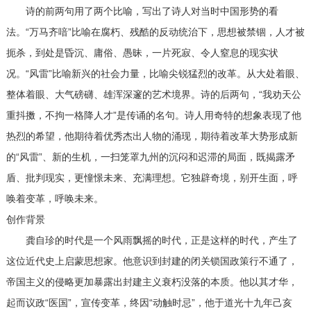
诗的前两句用了两个比喻，写出了诗人对当时中国形势的看
法。“万马齐喑”比喻在腐朽、残酷的反动统治下，思想被禁锢，人才被
扼杀，到处是昏沉、庸俗、愚昧，一片死寂、令人窒息的现实状
况。“风雷”比喻新兴的社会力量，比喻尖锐猛烈的改革。从大处着眼、
整体着眼、大气磅礴、雄浑深邃的艺术境界。诗的后两句，“我劝天公
重抖擞，不拘一格降人才”是传诵的名句。诗人用奇特的想象表现了他
热烈的希望，他期待着优秀杰出人物的涌现，期待着改革大势形成新
的“风雷”、新的生机，一扫笼罩九州的沉闷和迟滞的局面，既揭露矛
盾、批判现实，更憧憬未来、充满理想。它独辟奇境，别开生面，呼
唤着变革，呼唤未来。
创作背景
龚自珍的时代是一个风雨飘摇的时代，正是这样的时代，产生了
这位近代史上启蒙思想家。他意识到封建的闭关锁国政策行不通了，
帝国主义的侵略更加暴露出封建主义衰朽没落的本质。他以其才华，
起而议政“医国”，宣传变革，终因“动触时忌”，他于道光十九年己亥