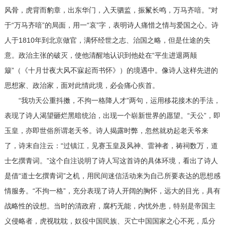
风骨，虎背而豹章，出东华门，入天驷监，振鬣长鸣，万马齐喑。”对
于“万马齐喑”的局面，用一“哀”字，表明诗人痛惜之情与爱国之心。诗
人于1810年到北京做官，满怀经世之志、治国之略，但是仕途的失
意。政治主张的破灭，使他清醒地认识到他处在“平生进退两颠
簸”（《十月廿夜大风不寐起而书怀》）的境遇中。像诗人这样先进的
思想家、政治家，面对此情此境，必会痛心疾首。
“我功天公重抖擞，不拘一格降人才”两句，运用移花接木的手法，
表现了诗人渴望砸烂黑暗统治，出现一个崭新世界的愿望。“天公”，即
玉皇，亦即世俗所谓老天爷。诗人揭露时弊，忽然就劝起老天爷来
了，诗末自注云：“过镇江，见赛玉皇及风神、雷神者，祷祠数万，道
士乞撰青词。”这个自注说明了诗人写这首诗的具体环境，看出了诗人
是借“道士乞撰青词”之机，用民间迷信活动来为自己所要表达的思想感
情服务。“不拘一格”，充分表现了诗人开阔的胸怀，远大的目光，具有
战略性的设想。当时的清政府，腐朽无能，内忧外患，特别是帝国主
义侵略者，虎视耽耽，奴役中国民族、灭亡中国国家之心不死，瓜分