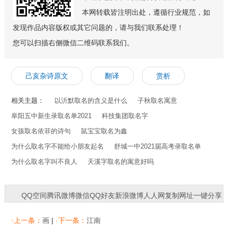
本网转载皆注明出处，遵循行业规范，如
发现作品内容版权或其它问题的，请与我们联系处理！
您可以扫描右侧微信二维码联系我们。
己亥杂诗原文
翻译
赏析
相关主题：
以沂默取名的含义是什么
子秋取名寓意
阜阳五中新生录取名单2021
科技集团取名字
女孩取名依菲的诗句
鼠宝宝取名为鑫
为什么取名字不能给小朋友起名
舒城一中2021届高考录取名单
为什么取名字叫不良人
天溪字取名的寓意好吗
QQ空间
腾讯微博
微信
QQ好友
新浪微博
人人网
复制网址
一键分享
分享到：
·上一条：
画
|
·下一条：
江南