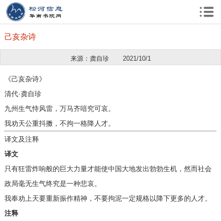
己亥杂诗
来源：龚自珍
2021/10/1
《己亥杂诗》
清代·龚自珍
九州生气恃风雷，万马齐喑究可哀。
我劝天公重抖擞，不拘一格降人才。
译文及注释
译文
只有狂雷炸响般的巨大力量才能使中国大地发出勃勃生机，然而社会
政局毫无生气终究是一种悲哀。
我奉劝上天要重新振作精神，不要拘泥一定规格以降下更多的人才。
注释