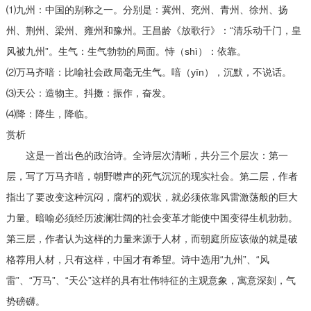
⑴九州：中国的别称之一。分别是：冀州、兖州、青州、徐州、扬
州、荆州、梁州、雍州和豫州。王昌龄《放歌行》：“清乐动千门，皇
风被九州”。生气：生气勃勃的局面。恃（shì）：依靠。
⑵万马齐喑：比喻社会政局毫无生气。喑（yīn），沉默，不说话。
⑶天公：造物主。抖擞：振作，奋发。
⑷降：降生，降临。
赏析
这是一首出色的政治诗。全诗层次清晰，共分三个层次：第一
层，写了万马齐喑，朝野噤声的死气沉沉的现实社会。第二层，作者
指出了要改变这种沉闷，腐朽的观状，就必须依靠风雷激荡般的巨大
力量。暗喻必须经历波澜壮阔的社会变革才能使中国变得生机勃勃。
第三层，作者认为这样的力量来源于人材，而朝庭所应该做的就是破
格荐用人材，只有这样，中国才有希望。诗中选用“九州”、“风
雷”、“万马”、“天公”这样的具有壮伟特征的主观意象，寓意深刻，气
势磅礴。