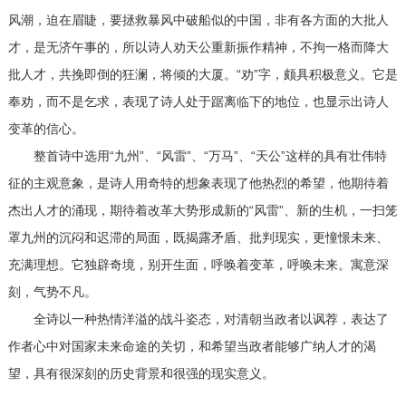
风潮，迫在眉睫，要拯救暴风中破船似的中国，非有各方面的大批人
才，是无济午事的，所以诗人劝天公重新振作精神，不拘一格而降大
批人才，共挽即倒的狂澜，将倾的大厦。“劝”字，颇具积极意义。它是
奉劝，而不是乞求，表现了诗人处于踞离临下的地位，也显示出诗人
变革的信心。
整首诗中选用“九州”、“风雷”、“万马”、“天公”这样的具有壮伟特
征的主观意象，是诗人用奇特的想象表现了他热烈的希望，他期待着
杰出人才的涌现，期待着改革大势形成新的“风雷”、新的生机，一扫笼
罩九州的沉闷和迟滞的局面，既揭露矛盾、批判现实，更憧憬未来、
充满理想。它独辟奇境，别开生面，呼唤着变革，呼唤未来。寓意深
刻，气势不凡。
全诗以一种热情洋溢的战斗姿态，对清朝当政者以讽荐，表达了
作者心中对国家未来命途的关切，和希望当政者能够广纳人才的渴
望，具有很深刻的历史背景和很强的现实意义。