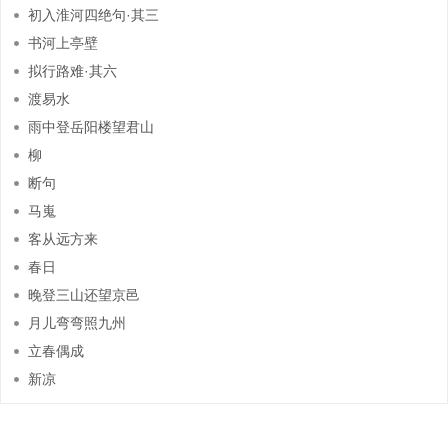
初入淮河四绝句·其三
书河上亭壁
拟行路难·其六
渡易水
雨中登岳阳楼望君山
柳
断句
马嵬
客从远方来
春日
晚登三山还望京邑
月儿弯弯照九州
立春偶成
新凉