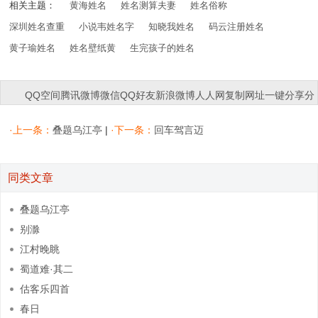
相关主题：
黄海姓名
姓名测算夫妻
姓名俗称
深圳姓名查重
小说韦姓名字
知晓我姓名
码云注册姓名
黄子瑜姓名
姓名壁纸黄
生完孩子的姓名
QQ空间
腾讯微博
微信
QQ好友
新浪微博
人人网
复制网址
一键分享
分
享到：
·上一条：
叠题乌江亭
|
·下一条：
回车驾言迈
同类文章
叠题乌江亭
别滁
江村晚眺
蜀道难·其二
估客乐四首
春日