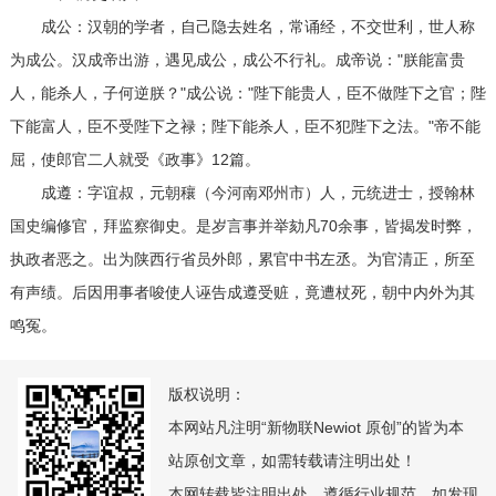
成公：汉朝的学者，自己隐去姓名，常诵经，不交世利，世人称
为成公。汉成帝出游，遇见成公，成公不行礼。成帝说："朕能富贵
人，能杀人，子何逆朕？"成公说："陛下能贵人，臣不做陛下之官；陛
下能富人，臣不受陛下之禄；陛下能杀人，臣不犯陛下之法。"帝不能
屈，使郎官二人就受《政事》12篇。
成遵：字谊叔，元朝穰（今河南邓州市）人，元统进士，授翰林
国史编修官，拜监察御史。是岁言事并举劾凡70余事，皆揭发时弊，
执政者恶之。出为陕西行省员外郎，累官中书左丞。为官清正，所至
有声绩。后因用事者唆使人诬告成遵受赃，竟遭杖死，朝中内外为其
鸣冤。
版权说明：
本网站凡注明“新物联Newiot 原创”的皆为本
站原创文章，如需转载请注明出处！
本网转载皆注明出处，遵循行业规范，如发现