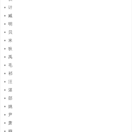
计
臧
明
贝
米
狄
禹
毛
祁
汪
湛
邵
姚
尹
萧
穆