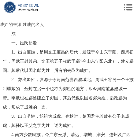
成姓的来源,姓成的名人
成
一、姓氏起源
1、出自姬姓，是周文王姬昌的后代，发源于今山东宁阳。西周初
年，周武王封其弟、文王第五子叔武于郕?今山东宁阳东北），建立郕
国。其后代以国名郕为姓，后有的去邑为成姓。
2、亦出姬姓，发源于今河南范县西濮城北。周武王将另一个王族
叫季戴的，分封在另一个也称为郕邑的地方，即今河南范县濮城一
带。季戴也在郕邑建立了郕国，其后代也以国名郕为姓，后改郕为
成，形成了成姓的一支。
3、出自芈姓，始祖为成虎。春秋时，楚国君主若敖有公子名成
虎，其孙以王父之字为姓，遂为成姓。
4 南方少数民族，今广东云浮、清远、增城、潮安、连州及广西