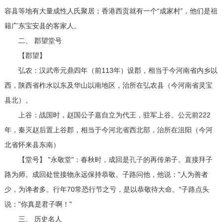
容县等地有大量成性人氏聚居；香港西贡就有一个“成家村”，他们是祖
籍广东宝安县的客家人。
二、 郡望堂号
【郡望】
弘农：汉武帝元鼎四年（前113年）设郡，相当于今河南省内乡以
西，陕西省柞水以东及华山以南地区，治所在弘农县（今河南省灵宝
县北）。
上谷：战国时，赵国公子嘉自立为代王，驻军上谷。公元前222
年，秦灭赵后置上谷郡，相当于今河北省西北部，治所在沮阳（今河
北省怀来县东南）
【堂号】 "永敬堂"：春秋时，成回是
孔子
的再传弟子。直接拜子
路为师。成回处世接物永远保持恭敬。子路问他，他说："人为善者
少，为谗者多。行年70常恐行节之亏，是以恭敬待大命。"子路点头
说："你真是君子啊！"
三、 历史名人