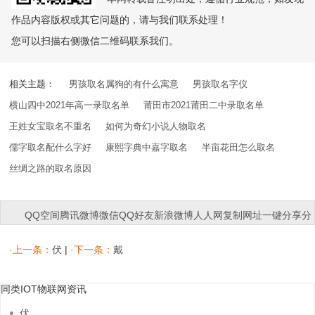
作品内容版权或其它问题的，请与我们联系处理！
您可以扫描右侧微信二维码联系我们。
相关主题：
男孩取名属狗的有什么寓意
男孩取名字仪
横山四中2021年高一录取名单
莆田市2021莆田二中录取名单
王姓女宝取名不重名
如何为奇幻小说人物取名
儒字取名配什么字好
康熙字典中嘉字取名
半亩花田怎么取名
丝绸之路的取名原因
QQ空间
腾讯微博
微信
QQ好友
新浪微博
人人网
复制网址
一键分享
分
享到：
·上一条：
伏
|
·下一条：
戴
同类IOT物联网资讯
伏