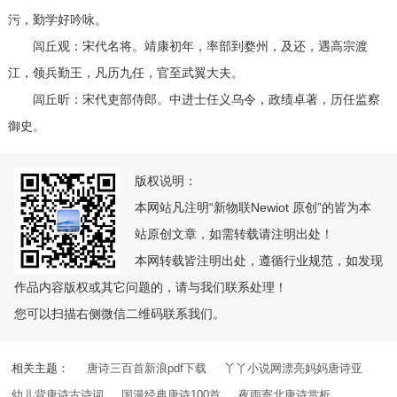
污，勤学好吟咏。
闾丘观：宋代名将。靖康初年，率部到婺州，及还，遇高宗渡
江，领兵勤王，凡历九任，官至武翼大夫。
闾丘昕：宋代吏部侍郎。中进士任义乌令，政绩卓著，历任监察
御史。
版权说明：
本网站凡注明“新物联Newiot 原创”的皆为本
站原创文章，如需转载请注明出处！
本网转载皆注明出处，遵循行业规范，如发现
作品内容版权或其它问题的，请与我们联系处理！
您可以扫描右侧微信二维码联系我们。
相关主题：
唐诗三百首新浪pdf下载
丫丫小说网漂亮妈妈唐诗亚
幼儿背唐诗古诗词
国漫经典唐诗100首
夜雨寄北唐诗赏析