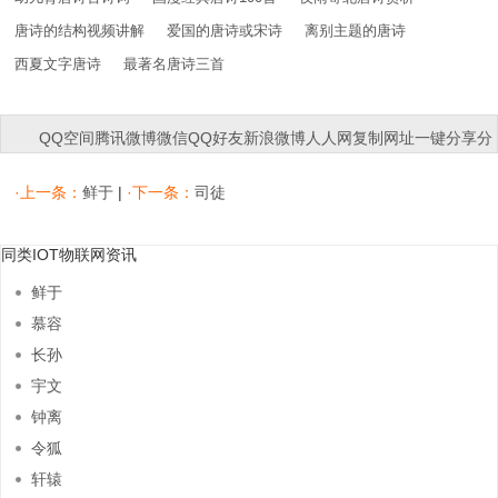
唐诗的结构视频讲解
爱国的唐诗或宋诗
离别主题的唐诗
西夏文字唐诗
最著名唐诗三首
QQ空间
腾讯微博
微信
QQ好友
新浪微博
人人网
复制网址
一键分享
分
享到：
·上一条：
鲜于
|
·下一条：
司徒
同类IOT物联网资讯
鲜于
慕容
长孙
宇文
钟离
令狐
轩辕