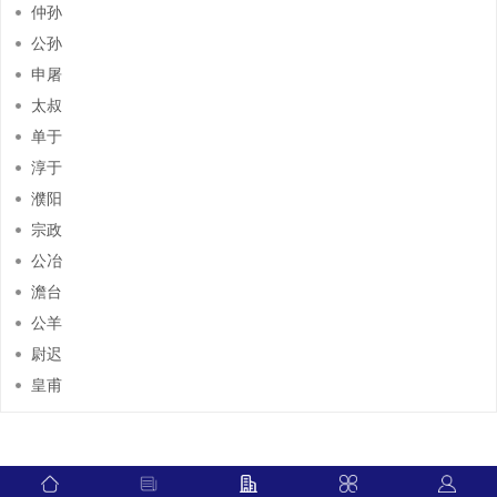
仲孙
公孙
申屠
太叔
单于
淳于
濮阳
宗政
公冶
澹台
公羊
尉迟
皇甫