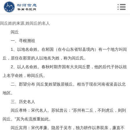
闾丘姓的来源,姓闾丘的名人
闾丘
一、寻根溯祖
1、以地名命姓。在邾国（在今山东省邹县境内）有一个地方叫闾
丘，居住在那里的人以地名为姓，称为闾丘氏。
2、以人名命姓。春秋时期齐国有大夫闾丘婴，他的后代子孙以祖
上名字命姓，称闾丘氏。
二、郡望分布 闾丘复姓望族居顿丘。相当于现在河南省浚县以北
地区。
三、历史名人
闾丘孝终：宋代名人。苏轼曾云："苏州有二丘，不到虎丘，则到
闾丘。"其为名流推重如此。
闾丘宾用：宋代孝廉。隐居于吴市，独力耕作以养双亲，廉直不