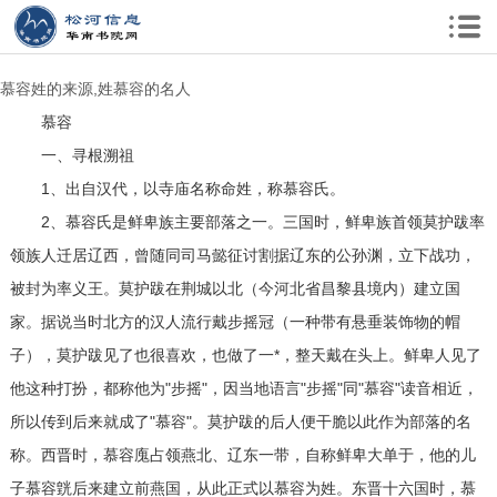
慕容姓的来源,姓慕容的名人
慕容
一、寻根溯祖
1、出自汉代，以寺庙名称命姓，称慕容氏。
2、慕容氏是鲜卑族主要部落之一。三国时，鲜卑族首领莫护跋率
领族人迁居辽西，曾随同司马懿征讨割据辽东的公孙渊，立下战功，
被封为率义王。莫护跋在荆城以北（今河北省昌黎县境内）建立国
家。据说当时北方的汉人流行戴步摇冠（一种带有悬垂装饰物的帽
子），莫护跋见了也很喜欢，也做了一*，整天戴在头上。鲜卑人见了
他这种打扮，都称他为"步摇"，因当地语言"步摇"同"慕容"读音相近，
所以传到后来就成了"慕容"。莫护跋的后人便干脆以此作为部落的名
称。西晋时，慕容廆占领燕北、辽东一带，自称鲜卑大单于，他的儿
子慕容皝后来建立前燕国，从此正式以慕容为姓。东晋十六国时，慕