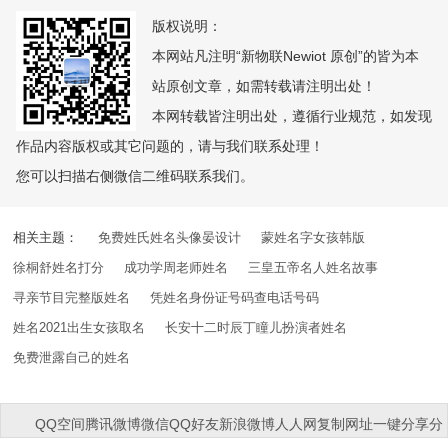
版权说明：
本网站凡注明“新物联Newiot 原创”的皆为本
站原创文章，如需转载请注明出处！
本网转载皆注明出处，遵循行业规范，如发现
作品内容版权或其它问题的，请与我们联系处理！
您可以扫描右侧微信二维码联系我们。
相关主题：
免费姓氏姓名头像晏设计
蒙姓名字女孩韩版
徐桐舒姓名打分
成功学周老师姓名
三皇五帝名人姓名故事
寻亲节目完整版姓名
凭姓名身份证号码查电话号码
姓名2021出生女孩取名
长安十二时辰丁瞳儿扮演者姓名
免费泄露自己的姓名
QQ空间
腾讯微博
微信
QQ好友
新浪微博
人人网
复制网址
一键分享
分