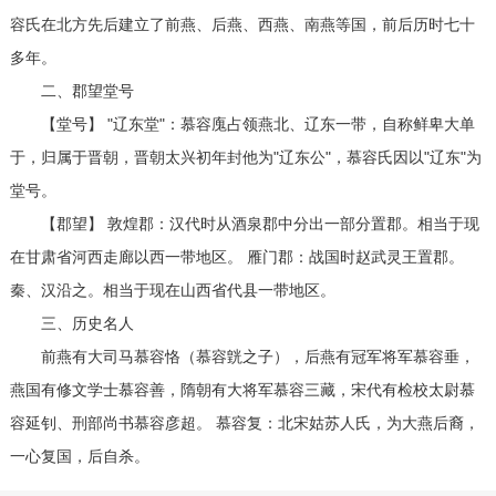
容氏在北方先后建立了前燕、后燕、西燕、南燕等国，前后历时七十
多年。
二、郡望堂号
【堂号】 "辽东堂"：慕容廆占领燕北、辽东一带，自称鲜卑大单
于，归属于晋朝，晋朝太兴初年封他为"辽东公"，慕容氏因以"辽东"为
堂号。
【郡望】 敦煌郡：汉代时从酒泉郡中分出一部分置郡。相当于现
在甘肃省河西走廊以西一带地区。 雁门郡：战国时赵武灵王置郡。
秦、汉沿之。相当于现在山西省代县一带地区。
三、历史名人
前燕有大司马慕容恪（慕容皝之子），后燕有冠军将军慕容垂，
燕国有修文学士慕容善，隋朝有大将军慕容三藏，宋代有检校太尉慕
容延钊、刑部尚书慕容彦超。 慕容复：北宋姑苏人氏，为大燕后裔，
一心复国，后自杀。