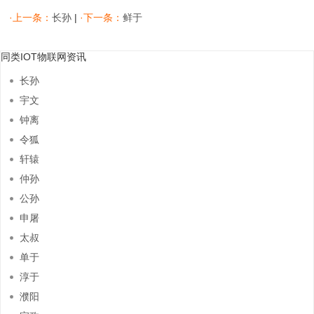
享到：
·上一条：
长孙
|
·下一条：
鲜于
同类IOT物联网资讯
长孙
宇文
钟离
令狐
轩辕
仲孙
公孙
申屠
太叔
单于
淳于
濮阳