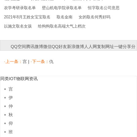
农学考研录取名单
壁山机电学院录取名单
恒字取名公司意思
2021年8月王姓女宝宝取名
取名金南
女的取名何秀好吗
以施文取名女孩
给狗狗取名高端大气上档次
QQ空间
腾讯微博
微信
QQ好友
新浪微博
人人网
复制网址
一键分享
分
享到：
·上一条：
宫
|
·下一条：
仇
同类IOT物联网资讯
宫
伊
仲
秋
仰
班