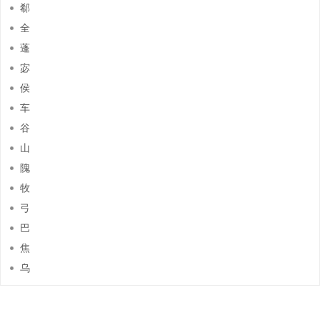
郗
全
蓬
宓
侯
车
谷
山
隗
牧
弓
巴
焦
乌