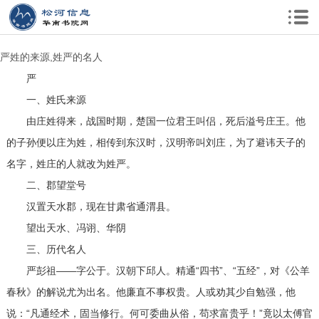
严姓的来源,姓严的名人
严
一、姓氏来源
由庄姓得来，战国时期，楚国一位君王叫侣，死后溢号庄王。他
的子孙便以庄为姓，相传到东汉时，汉明帝叫刘庄，为了避讳天子的
名字，姓庄的人就改为姓严。
二、郡望堂号
汉置天水郡，现在甘肃省通渭县。
望出天水、冯诩、华阴
三、历代名人
严彭祖——字公于。汉朝下邱人。精通“四书”、“五经”，对《公羊
春秋》的解说尤为出名。他廉直不事权贵。人或劝其少自勉强，他
说：“凡通经术，固当修行。何可委曲从俗，苟求富贵乎！”竟以太傅官