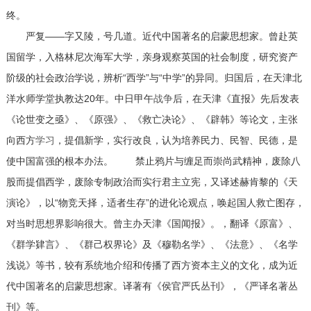
终。
严复——字又陵，号几道。近代中国著名的启蒙思想家。曾赴英
国留学，入格林尼次海军大学，亲身观察英国的社会制度，研究资产
阶级的社会政治学说，辨析“西学”与“中学”的异同。归国后，在天津北
洋水师学堂执教达20年。中日甲午
战争
后，在天津《直报》先后发表
《论世变之亟》、《原强》、《救亡决论》、《辟韩》等论文，主张
向西方
学习
，提倡新学，实行改良，认为培养民力、民智、民德，是
使中国富强的根本办法。 禁止鸦片与缠足而崇尚武精神，废除八
股而提倡西学，废除专制政治而实行君主立宪，又译述赫肯黎的《天
演论》，以“物竞天择，适者生存”的进化论观点，唤起国人救亡图存，
对当时思想界影响很大。曾主办天津《国闻报》。，翻译《原富》、
《群学肄言》、《群己权界论》及《穆勒名学》、《法意》、《名学
浅说》等书，较有系统地介绍和传播了西方资本主义的文化，成为近
代中国著名的启蒙思想家。译著有《侯官严氏丛刊》，《严译名著丛
刊》等。