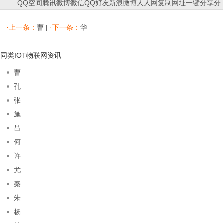
QQ空间
腾讯微博
微信
QQ好友
新浪微博
人人网
复制网址
一键分享
分
享到：
·上一条：
曹
|
·下一条：
华
同类IOT物联网资讯
曹
孔
张
施
吕
何
许
尤
秦
朱
杨