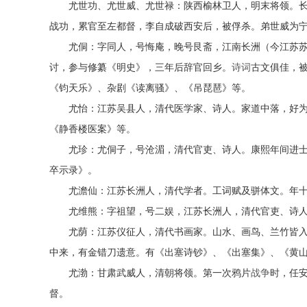
尤世功、尤世威、尤世禄：陕西榆林卫人，明末将领。长
战功，累官至左都督，李自成破西安后，被俘杀。弟世威为
尤侗：字同人，号悔庵，晚号艮斋，江南长洲（今江苏苏
讨，参与修纂《明史》，三年后辞官回乡。
诗词
古文俱佳，被
《钧天乐》、杂剧《读离骚》、《吊琵琶》等。
尤怡：江苏吴县人，清代医学家、诗人。家道中落，好为
《静香楼医案》等。
尤珍：尤侗子，号沧湄，清代官吏、诗人。康熙年间进士
卒示录》。
尤澹仙：江苏长洲人，清代学者。工词赋及骈体文。年十
尤维熊：字祖望，号二娱，江苏长洲人，清代官吏、诗人
尤荫：江苏仪征人，清代书画家。山水、画鸟、兰竹皆入
中来，有金错刀遗意。有《出塞诗钞》、《出塞集》、《黄
尤渤：甘肃武威人，清朝将领。第一次鸦片
战争
时，任
督。