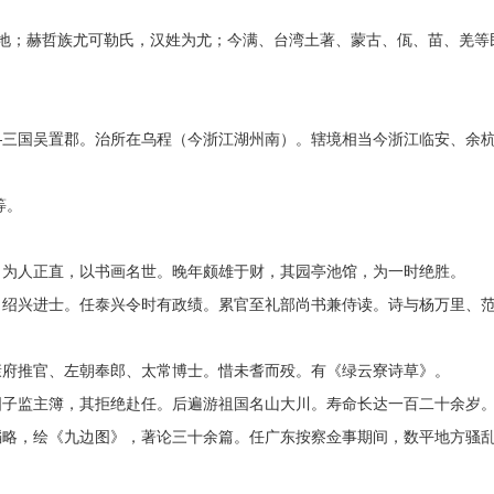
；赫哲族尤可勒氏，汉姓为尤；今满、台湾土著、蒙古、佤、苗、羌等
三国吴置郡。治所在乌程（今浙江湖州南）。辖境相当今浙江临安、余
等。
为人正直，以书画名世。晚年颇雄于财，其园亭池馆，为一时绝胜。
绍兴进士。任泰兴令时有政绩。累官至礼部尚书兼侍读。诗与杨万里、
府推官、左朝奉郎、太常博士。惜未耆而殁。有《绿云寮诗草》。
子监主簿，其拒绝赴任。后遍游祖国名山大川。寿命长达一百二十余岁
略，绘《九边图》，著论三十余篇。任广东按察佥事期间，数平地方骚