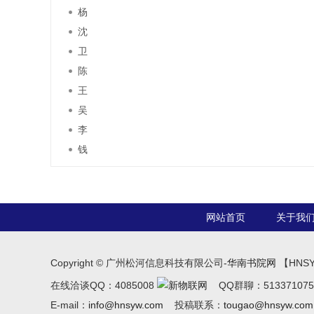
杨
沈
卫
陈
王
吴
李
钱
网站首页
关于我
Copyright © 广州松河信息科技有限公司-
华南书院网
【HNS
在线洽谈QQ：4085008
QQ群聊：51337107
E-mail：
info@hnsyw.com
投稿联系：
tougao@hnsyw.com