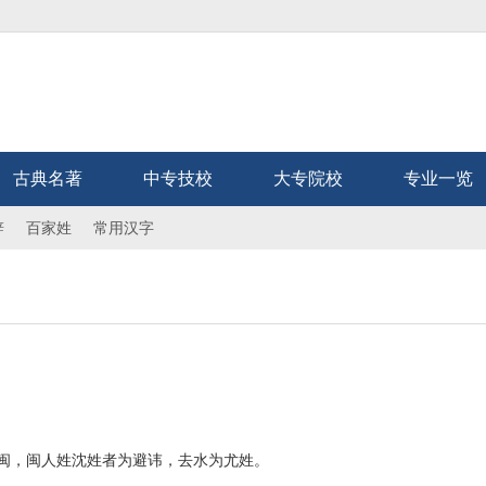
古典名著
中专技校
大专院校
专业一览
辞
百家姓
常用汉字
闽，闽人姓沈姓者为避讳，去水为尤姓。