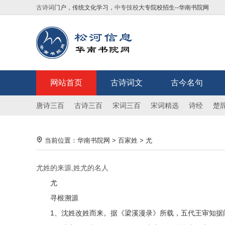
古诗词
门户，传统文化学习，
中专技校
大专院校招生--华南书院网
网站首页
古诗词文
古今名句
唐诗三百
古诗三百
宋词三百
宋词精选
诗经
楚
当前位置：
华南书院网
>
百家姓
>
尤
尤姓的来源,姓尤的名人
尤
寻根溯源
1、沈姓改姓而来。据《梁溪漫录》所载，五代王审知据