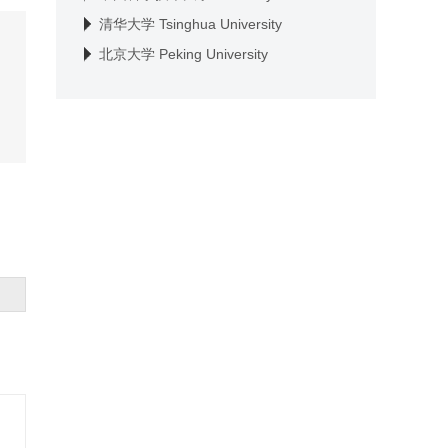
and Technology of China
清华大学 Tsinghua University
北京大学 Peking University