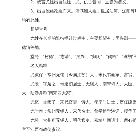
2、或言尤姓出自仇姓，尤、仇古音同，且皆为怨义。
3、出自他族改姓而来。清满洲人姓，世居沽河、辽阳等地
均有此姓。
郡望堂号
尤姓在长期的繁衍播迁过程中，主要郡望有：吴兴郡——
德清等地。
堂号：“树德”、“志清”、“吴兴”、“归闲”、“鹤栖”、“遂初”
名人精粹
尤叔保：常州无锡（今属江苏）人，宋代书画家、富翁。
尤袤：字延之，号遂初居士，无锡人，南宋诗人、大臣。
大、陆游并称“南宋四大家”。
尤概：尤袤子，宋代官吏、诗人。孝宗时进士，历任建康
尤时泰：常州无锡人，宋代名士。曾举博学鸿词，授予国
尤瑛：常州府无锡人，明代官吏。嘉靖年间进士。留心韬
官至江西布政使参议。