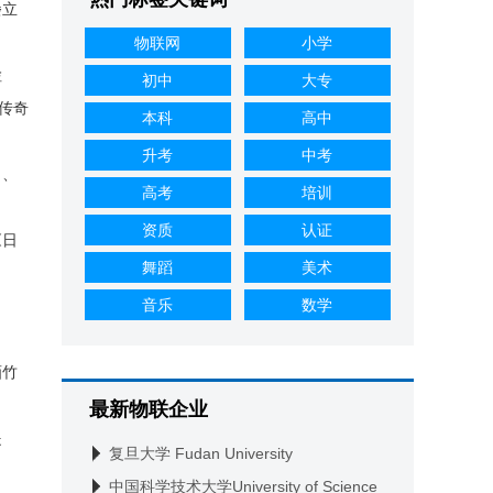
屡立
物联网
小学
检
初中
大专
传奇
本科
高中
升考
中考
》、
高考
培训
资质
认证
《日
舞蹈
美术
音乐
数学
画竹
最新物联企业
提
复旦大学 Fudan University
中国科学技术大学University of Science