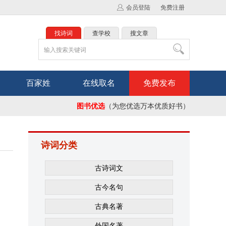
会员登陆
免费注册
找诗词
查学校
搜文章
百家姓
在线取名
免费发布
图书优选
（为您优选万本优质好书）
诗词分类
古诗词文
古今名句
古典名著
外国名著