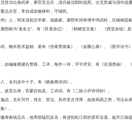
兄世功出身武举，累官至总兵，清兵破沈阳时战死。次兄世威与清作战
宁夏总兵官，李自成攻榆林时，守城死。
州）人，明末清初文学家、戏曲家。康熙年间举博学鸿词科，任翰林院
康熙称为“老名士”。有《艮斋杂记》、《鹤栖堂文集》、《西堂杂俎》及
诗。晚年医术益精。著有《伤寒贯珠集》、《金匮心典》、《医学
读书
，由编修累擢右赞善。工诗，每作一诗，字字求安。有《沧湄类稿》、
八，名列吴中十子。有《晓春阁诗词》。
。拔贡出身，官蒙自知县。工诗词。有《二娱小庐诗词钞》。
逸品，尤长写竹，得文、苏法。其作苍古浑厚，如挟风雨之势，书法从
山集》。
安徽寿春镇总兵，他率部猛烈反击，将进犯松江府的英军击退。旋升江南