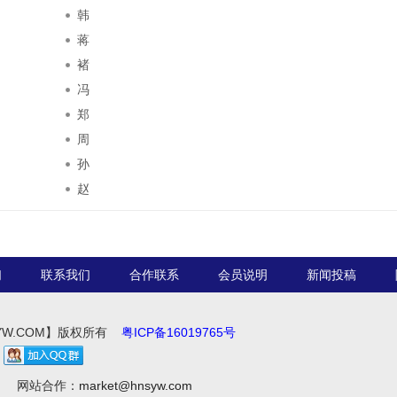
韩
蒋
褚
冯
郑
周
孙
赵
们
联系我们
合作联系
会员说明
新闻投稿
YW.COM】版权所有
粤ICP备16019765号
5
网站合作：
market@hnsyw.com