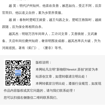
越 英：明代泸州知州。他喜欢良善，嫉恶如仇，受正不阿，后弃
官而归。他以道义自持，素为乡里所畏服。
越 姬：春秋时楚昭王姬妾，越王勾践之女。楚昭王救陈时，越姬
跟随，后为保全将相而自杀。
越其杰：明朝万历年间举人，工
诗词
文章，又善骑射，文武兼
备。天启年间任夔州知府，奢崇明围攻成都，越其杰率兵大破，升为
河南巡抚。著有《蓟门》、《屡非》等书。
版权说明：
本网站凡注明“新物联Newiot 原创”的皆为本
站原创文章，如需转载请注明出处！
本网转载皆注明出处，遵循行业规范，如发现
作品内容版权或其它问题的，请与我们联系处理！
您可以扫描右侧微信二维码联系我们。