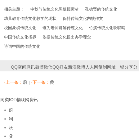
相关主题：
中秋节传统文化黑板报素材
孔德贤的传统文化
幼儿教育传统文化教学的现状
保持传统文化内核作文
校园象棋传统文化
谁为老师讲解传统文化
竹溪传统文化吹唢呐
中国传统文化招标
依据传统文化提出办学理念
诗词中国的传统文化
QQ空间
腾讯微博
微信
QQ好友
新浪微博
人人网
复制网址
一键分享
分
享到：
·上一条：
蔚
|
·下一条：
夔
同类IOT物联网资讯
蔚
利
沃
殳