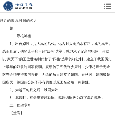
越姓的来源,姓越的名人
越
一、寻根溯祖
1、出自姒姓，是大禹的后代。远古时大禹治水有功，成为禹王。
禹王死后，他的儿子启不经"四岳"选举，就继承了父亲的职位，开始
以"家天下"的王位世袭制代替了"四岳"选举的禅让制，建立了我国历史
上最早的奴隶制国家夏朝。夏朝传了五代到少康时，少康将庶子无余
封在会稽主持禹的祭祀，无余的后人建立了越国。春秋时，越国被楚
国所灭，越国的公族子孙有的便以原国名命姓，称越姓。
2、为越王勾践之后，以国为姓。
3、北魏时，有鲜卑族越勒氏、越质诘氏改为汉字单姓越氏。
二、郡望堂号
【堂号】