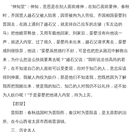
"伸知堂"：伸知，意思是在别人面前难伸，在知己面前要伸。春秋
时，齐国贤人越石父被人陷害，因罪被拘为人劳役。齐国相国晏婴到
晋国去，在路上遇到了越石父，就卖掉自己拉车的左骖（车左边的
马）把他赎罪释放，又用车载他回家。到家后，晏婴没有向他说一
声，就进入内室。过了很久，晏婴尚未出来，越石父请求离去，晏婴
感到很惊异，他说："晏婴虽然德行不好，可是也把您从困厄中解救出
来，为什么您这么快就要离去呢？"越石父说："我听说
道德
高尚的君
子，在不知道自己的人面前可以受委屈，但对于知己的人，意志应该
得到伸展。我被人拘役为奴仆，那是他们不知道我，您既然因为了解
我而把我赎出来，便是我的知己。知己的人对我仍不以礼待，还不如
为人奴仆呢！"于是晏婴把他请入内室，待为上宾。
【郡望】
晋阳郡：春秋战国时为晋阳邑，秦汉时为晋阳县，是太原郡的治
所。在今山西省太原市西南晋源镇。
三、历史名人