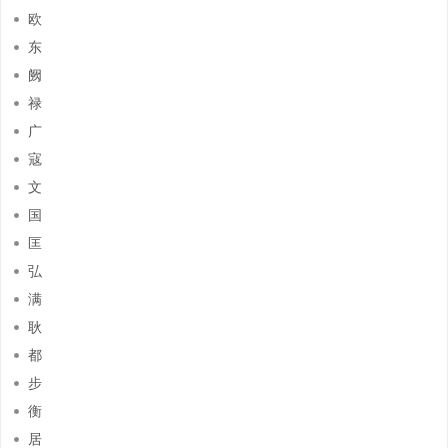
欧
东
阙
禄
广
寇
文
国
匡
弘
满
耿
都
步
衡
居