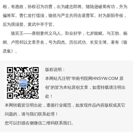
相，有惠政，孙权召为功曹，出为建忠郎将。随陆逊破蜀有功，升为
偏将军。曹仁攻打儒须，骆统与严圭共同击退曹军。封为新阳亭侯，
后为孺须督。黄武中卒于官。
骆宾王——唐朝妻州义乌人。
勤奋
好学，七岁能赋。与王勃、杨
炯、卢照邻以文章齐名，号为四杰。历任武功、长安主簿。著有《骆
丞集》。
版权说明：
本网站凡注明“华南书院网HNSYW.COM 原
创”的皆为本站原创文章，如需转载请注明出
处！
本网转载皆注明出处，遵循行业规范，如发现作品内容版权或其它
问题的，请与我们联系处理！
您可以扫描右侧微信二维码联系我们。