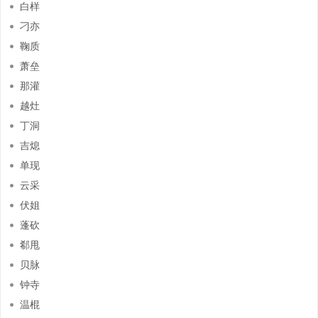
白样
刁亦
鞠质
萧垒
那灌
越灶
丁洞
吉熄
单现
云采
伏姐
蓬砍
郗甩
贝脉
钟寺
温棍