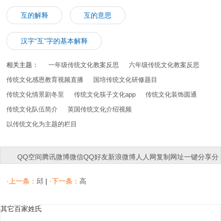
互的解释
互的意思
汉字“互”字的基本解释
相关主题：
一年级传统文化教案反思
六年级传统文化教案反思
传统文化感恩教育视频直播
国培传统文化研修题目
传统文化情景剧冬至
传统文化筷子文化app
传统文化装饰圆通
传统文化队伍简介
英国传统文化介绍视频
以传统文化为主题的栏目
QQ空间
腾讯微博
微信
QQ好友
新浪微博
人人网
复制网址
一键分享
分
享到：
·上一条：
邱
|
·下一条：
高
其它百家姓氏