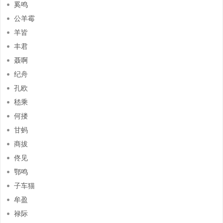
奚鸣
公羊霉
羊皆
丰君
聂啊
纪舟
孔欧
嵇乘
何搂
甘蚂
商拔
佟见
鄂鸣
子车猫
牟盈
禄际