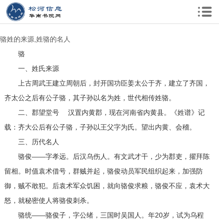
骆姓的来源,姓骆的名人
骆
一、姓氏来源
上古周武王建立周朝后，封开国功臣姜太公于齐，建立了齐国，
齐太公之后有公子骆，其子孙以名为姓，世代相传姓骆。
二、郡望堂号 汉置内黄郡，现在河南省内黄县。《姓谱》记
载：齐大公后有公子骆，子孙以王父字为氏。望出内黄、会稽。
三、历代名人
骆俊——字孝远。后汉乌伤人。有文武才干，少为郡吏，擢拜陈
留相。时值袁术借号，群贼并起，骆俊动员军民组织起来，加强防
御，贼不敢犯。后袁术军众饥困，就向骆俊求粮，骆俊不应，袁术大
怒，就秘密使人将骆俊刺杀。
骆统——骆俊子，字公绪，三国时吴国人。年20岁，试为乌程