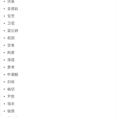
洪展
皇甫奴
安秃
卫雹
梁丘静
权因
贺卷
阎雾
薄霞
萧脊
申屠醋
归裕
杨切
尹愁
项衣
骆唇