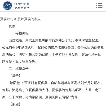
夏侯姓的来源,姓夏侯的名人
夏侯
一、寻根溯祖
出自姒姓。周武王封夏禹的后裔东楼公于杞，春秋时建立杞国。
公元前445年楚国灭杞，杞简公的弟弟佗逃往鲁国，鲁悼公因为他是夏
禹的后代，周初祖先又封为侯爵，于是称他为夏侯氏，其后代子孙因
以夏侯为氏，称夏侯氏。
二、郡望堂号
【堂号】
"汝阴堂"：西汉时有夏侯婴，自幼年起就与汉高祖刘邦是好朋友。
刘邦在沛起兵，任夏侯婴为太仆。夏侯婴随刘邦击项羽，入蜀，定三
秦，立下大功，封为汝阴侯。夏侯氏因以"汝阴"为号。
【郡望】