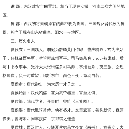
谯 郡：东汉建安年间置郡。相当于现在安徽、河南二省之间的地
区。
鲁 郡：西汉初将秦朝原有的薛郡改为鲁国。三国魏及晋代改为鲁
郡。相当于现在山东省曲阜、泗水一带地区。
三、历史名人
夏侯玄：三国魏人。弱冠为散骑黄门侍郎。曹爽辅政，玄为爽姑
子，任魏征西将军，掌管雍凉州军事。司马懿杀爽，玄亦被废黜。后
与中书令李丰、光禄大夫张缉谋杀司马师，事泄被杀，夷三族。玄规
格局度，负一时重望，临斩东市，颜色不变，举动自若。
夏侯审：唐代御史，为大历十才子之一。
夏侯始昌：汉代鸿儒，甚为武帝器重，官至太傅。
夏侯郎：隋代学者。开皇时，曾绘《三礼图》。
夏侯湛：晋代散骑常侍。幼有盛才。文章宏富，善构新词，容颜
俊美，曾与潘岳同车接茵，京都谓之连璧。
夏侯胜：西汉时人。少随夏侯始昌学今文《尚书》。宣帝立，大