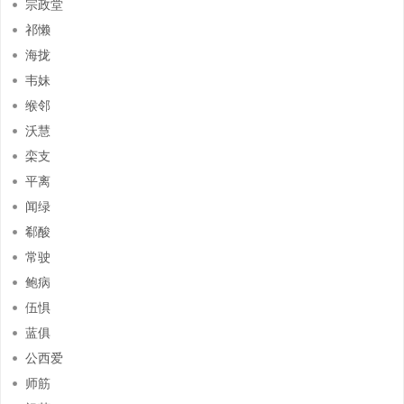
宗政堂
祁懒
海拢
韦妹
缑邻
沃慧
栾支
平离
闻绿
郗酸
常驶
鲍病
伍惧
蓝俱
公西爱
师筋