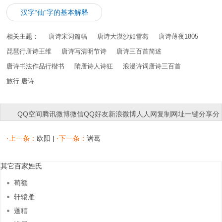
汉字“仙”字的基本解释
相关主题：
唐诗宋词篇幅
唐诗大漠沙如雪燕
唐诗薄夜1805
琵琶行唐诗王维
唐诗写清明节诗
唐诗三百首简述
唐诗书法作品行楷书
隋唐诗人诗狂
浪漫诗词唐诗三百首
旅行 唐诗
QQ空间
腾讯微博
微信
QQ好友
新浪微博
人人网
复制网址
一键分享
分
享到：
·上一条：
欧阳
|
·下一条：
诸葛
其它百家姓氏
荀额
轩辕雁
蓬糟