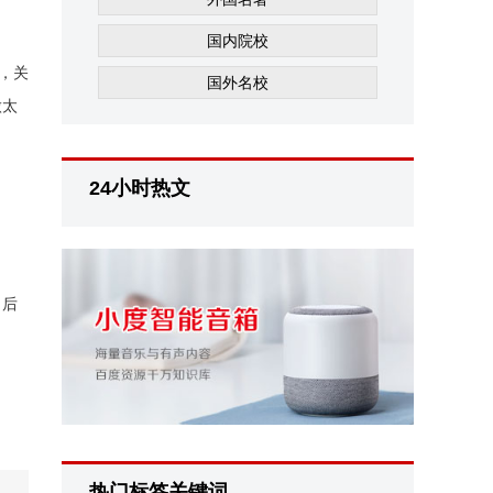
国内院校
，关
国外名校
做太
24小时热文
。后
热门标签关键词