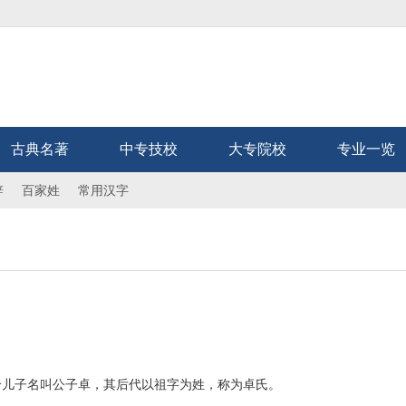
古典名著
中专技校
大专院校
专业一览
辞
百家姓
常用汉字
儿子名叫公子卓，其后代以祖字为姓，称为卓氏。