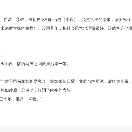
、仁爱、恭敬，最初在丞相府当吏（小官），负责宫里的给事，后升密令
举出来做大家的榜样）。没用几年，把社会风气治理得很好。汉武帝升他
市。
今山西、陕西两省之间黄河沿岸一带。
与才子司马相如相爱私奔，相如家徒四壁，文君当垆卖酒，后终为富贵
，相如读后十分感动，打消了纳妾的念头。
三十年，唯得一卓敬。"