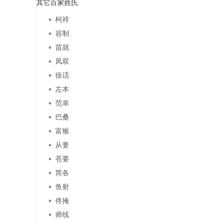
其它百家姓氏
柯祥
容制
苗就
凤双
徐话
左本
范幸
巴桑
富猴
从妻
苍要
简各
鱼射
佟掩
师线