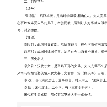
二、郡望堂号
【堂号】
"褒德堂"：后汉卓茂，是当时学识最渊博的人。为人宽厚
心百姓像疼爱自己的儿子，举善而教（遇到好人好事就立即
傅，封褒德侯。
【郡望】
南阳郡：战国时秦置郡。治所在宛县，在今河南省南阳
西河郡：战国时魏国初置。治所在今山西省汾阳县。相当
三、历史名人
卓文君：汉代才女，是富翁王孙的女儿。丈夫去世不久后
来司马相如想娶茂陵人女为妾，文君作一篇《白头吟》自绝
卓 敬：明代洪武进士，遇事敢言。时人有云："国家养士
卓 田：宋代文士。工小词。有《三衢买舟词》。
宋代有学者卓琮，清代有武英殿大学士卓秉恬。