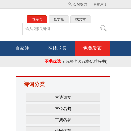
会员登陆
免费注册
找诗词
查学校
搜文章
百家姓
在线取名
免费发布
图书优选
（为您优选万本优质好书）
诗词分类
古诗词文
古今名句
古典名著
外国名著