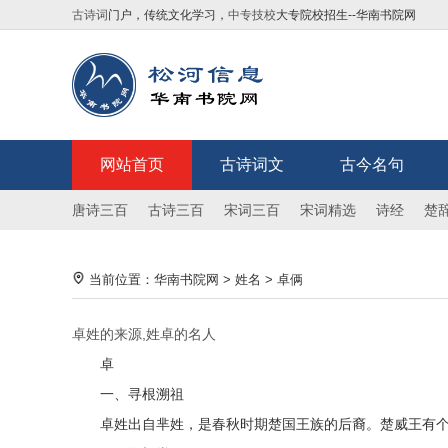
古诗词
门户，传统文化学习，
中专技校
大专院校招生--华南书院网
网站首页
古诗词文
古今名句
唐诗三百
古诗三百
宋词三百
宋词精选
诗经
楚
当前位置：
华南书院网
>
姓名
>
卓俩
卓姓的来源,姓卓的名人
卓
一、寻根溯祖
卓姓出自芈姓，是春秋时期楚国王族的后裔。楚威王有个