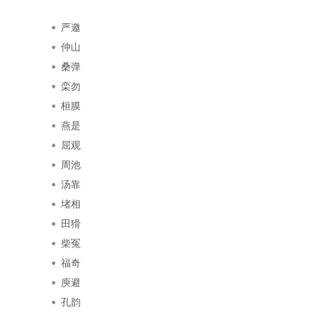
严邀
仲山
桑弹
栾勿
桓膜
燕是
屈观
周池
汤靠
堵相
田猾
柴冤
福奇
庾避
孔韵