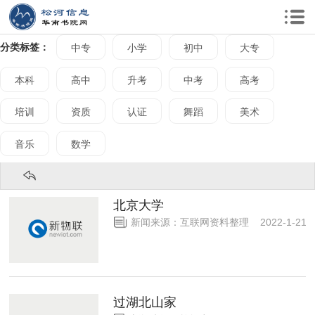
分类标签：
中专
小学
初中
大专
本科
高中
升考
中考
高考
培训
资质
认证
舞蹈
美术
音乐
数学
北京大学
新闻来源：互联网资料整理 2022-1-2
过湖北山家